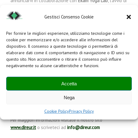
annunciarvi in collaborazione con
Ekam Yoga Lab
, l’avvio di
innovativi servizi di benessere lavorativo, per la prima
volta direttamente in ufficio.
Gestisci Consenso Cookie
L’ offerta di
servizi Green
si arricchirà di
corsi yoga
e
Per fornire le migliori esperienze, utilizziamo tecnologie come i
trattamenti ayurvedici!
cookie per memorizzare e/o accedere alle informazioni del
Gli incontri si terranno due volte a settimana non solo
dispositivo. Il consenso a queste tecnologie ci permetterà di
nella bellissima sala Lounge, ma anche all’aperto nei
elaborare dati come il comportamento di navigazione o ID unici su
questo sito. Non acconsentire o ritirare il consenso può influire
giardini o o a bordo piscina.
negativamente su alcune caratteristiche e funzioni.
Per chi non avesse i tappetini e i props, non c’è da
Accetta
preoccuparsi, saranno forniti dagli amici di
Ekam Yoga Lab
Nega
L’orario delle lezioni è dalle 13 alle 14 il martedì e il
venerdì
Cookie Policy
Privacy Policy
Per maggiori informazioni visitate il nostro sito
www.direur.it
o scriveteci ad
info@direur.com