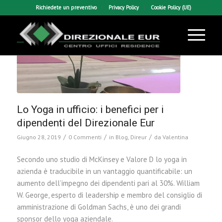
Richiedete un preventivo
Privacy Policy
Cookie Policy (UE)
Lo Yoga in ufficio: i benefici per i
dipendenti del Direzionale Eur
/
/
/
Giugno 28, 2019
0 Commenti
in
Blog
,
Direur
da
Valentina
Secondo uno studio di McKinsey e Valore D lo yoga in
azienda è traducibile in un vantaggio quantificabile: un
aumento dell’impegno dei dipendenti pari al 30%. William
W. George, esperto di leadership e membro del consiglio di
amministrazione di Goldman Sachs, è uno dei grandi
sponsor dello yoga aziendale.