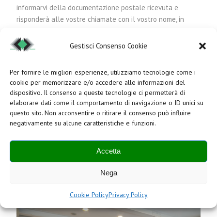
informarvi della documentazione postale ricevuta e
risponderà alle vostre chiamate con il vostro nome, in
modo personalizzato e secondo le vostre istruzioni,
dalle
ore 9.00 alle ore 19.00 di tutti i giorni feriali
.
Gestisci Consenso Cookie
Per fornire le migliori esperienze, utilizziamo tecnologie come i
Se la vostra azienda ha bisogno di un supporto ancora
cookie per memorizzare e/o accedere alle informazioni del
maggiore, lo staff Direzionale Eur sarà lieto di poter venire
dispositivo. Il consenso a queste tecnologie ci permetterà di
incontro alle vostre esigenze, gestendo la vostra
elaborare dati come il comportamento di navigazione o ID unici su
personale agenda di appuntamenti, rispondendo con il
questo sito. Non acconsentire o ritirare il consenso può influire
negativamente su alcune caratteristiche e funzioni.
nome del vostro studio o della vostra azienda secondo le
indicazioni che avrete fornito.
Accetta
Il ventaglio dei servizi offerti è davvero ampio, potrete
richiedere anche il trasferimento delle chiamate
Nega
direttamente sul vostro cellulare.
Cookie Policy
Privacy Policy