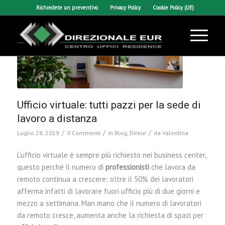
Richiedete un preventivo
Privacy Policy
Cookie Policy (UE)
Ufficio virtuale: tutti pazzi per la sede di
lavoro a distanza
/
/
/
Luglio 28, 2019
0 Commenti
in
Blog
,
Direur
da
Valentina
L’ufficio virtuale è sempre più richiesto nei business center,
questo perché il numero di
professionisti
che lavora da
remoto continua a crescere; oltre il 50% dei lavoratori
afferma infatti di lavorare fuori ufficio più di due giorni e
mezzo a settimana. Man mano che il numero di lavoratori
da remoto cresce, aumenta anche la richiesta di spazi per