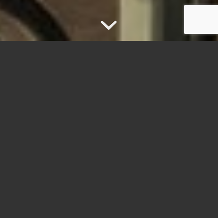
SALE OUTDOOR
Da oltre 35 anni il Direzionale Eur offre
spazi lavorativi all’aperto, all’insegna della
massima salubrità e armonia, in un
ambiente silenzioso all’ombra di pini
secolari. In questa oasi di benessere nel
cuore dell’Eur, business district della
Capitale, è possibile usufruire di location
all’aperto per incontri di lavoro, riunioni e
conferenze, per lavorare nella massima
sicurezza e comodità.