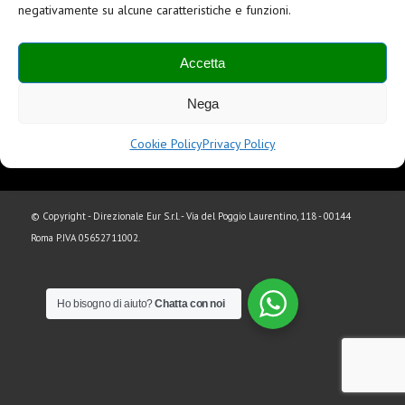
negativamente su alcune caratteristiche e funzioni.
Accetta
Centro Uffici e Conferenze a Roma Eur
Nega
Cookie Policy
Privacy Policy
© Copyright - Direzionale Eur S.r.l. - Via del Poggio Laurentino, 118 - 00144
Roma P.IVA 05652711002.
Ho bisogno di aiuto?
Chatta con noi