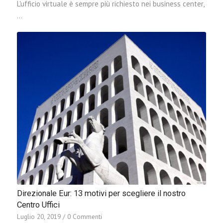
L'ufficio virtuale è sempre più richiesto nei business center,
…
Direzionale Eur: 13 motivi per scegliere il nostro
Centro Uffici
Luglio 20, 2019
/
0 Commenti