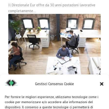
Il Direzionale Eur offre da 30 anni postazioni lavorative
completamente…
Gestisci Consenso Cookie
Gli uffici si trasformano e diventano sempre più aperti
Per fornire le migliori esperienze, utilizziamo tecnologie come i
Luglio 14, 2019
/
0 Commenti
cookie per memorizzare e/o accedere alle informazioni del
Se prima gli uffici erano vissuti passivamente e magari, in
dispositivo. Il consenso a queste tecnologie ci permetterà di