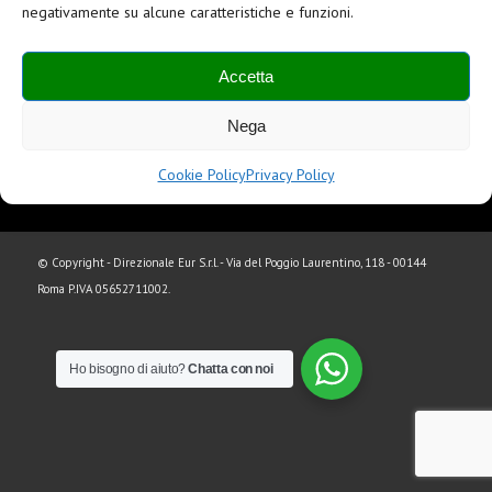
negativamente su alcune caratteristiche e funzioni.
Accetta
Centro Uffici e Conferenze a Roma Eur
Nega
Cookie Policy
Privacy Policy
© Copyright - Direzionale Eur S.r.l. - Via del Poggio Laurentino, 118 - 00144
Roma P.IVA 05652711002.
Ho bisogno di aiuto?
Chatta con noi