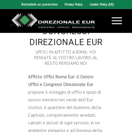
Richiedete un preventivo
Privacy Policy
Cookie Policy (UE)
CENTRO UFFICI E
CONGRESSI
DIREZIONALE EUR
UFFICI IN AFFITTO A ROMA: VOI
PENSATE AL VOSTRO LAVORO, AL
RESTO PENSIAMO NOI
Affitto Uffici Roma Eur: il Centro
Uffici e Congressi Direzionale Eur
propone il noleggio di uffici e spazi di
lavoro immersi nel verde dell’Eur
storico, il quartiere del business della
Capitale, completamente arredati,
cablati e dotati di ogni servizio, in un
ambiente elegante e all’insegna della