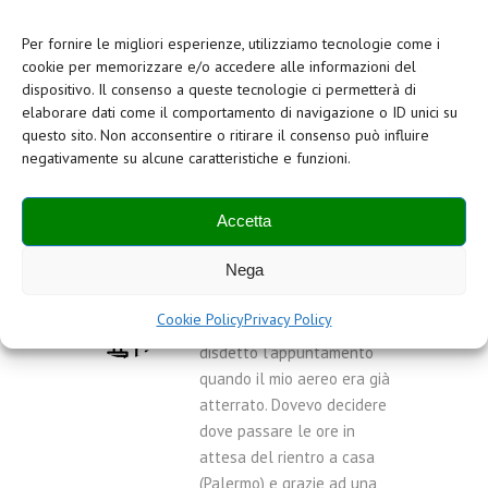
Per fornire le migliori esperienze, utilizziamo tecnologie come i
cookie per memorizzare e/o accedere alle informazioni del
La struttura è comoda,
dispositivo. Il consenso a queste tecnologie ci permetterà di
raggiungibile e ben
elaborare dati come il comportamento di navigazione o ID unici su
attrezzata. Segreteria
questo sito. Non acconsentire o ritirare il consenso può influire
adeguata e professionale
negativamente su alcune caratteristiche e funzioni.
Federico Andreani
Partner VVR
Accetta
Nega
Per un contrattempo un
Cookie Policy
Privacy Policy
cliente di Roma mi ha
disdetto l’appuntamento
quando il mio aereo era già
atterrato. Dovevo decidere
dove passare le ore in
attesa del rientro a casa
(Palermo) e grazie ad una