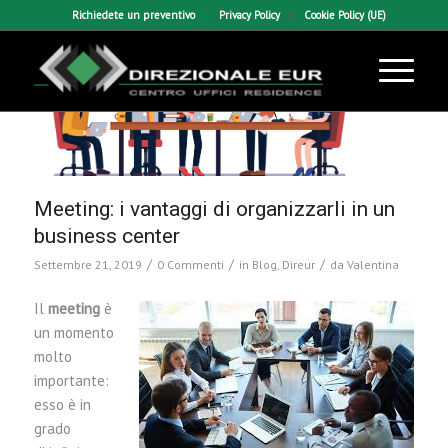
Richiedete un preventivo
Privacy Policy
Cookie Policy (UE)
Meeting: i vantaggi di organizzarli in un
business center
/
/
/
Settembre 21, 2019
0 Commenti
in
Blog
,
Direur
da
Valentina
Il
meeting
è
un momento
molto
importante:
esso è in
grado