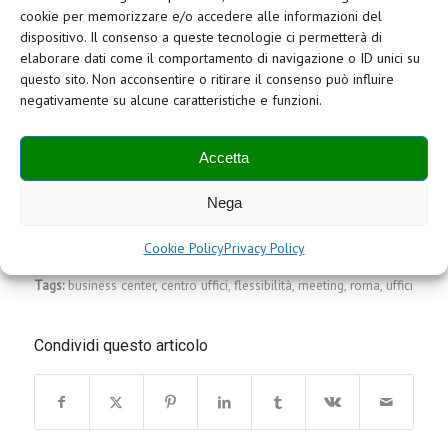
cookie per memorizzare e/o accedere alle informazioni del
Se vuoi una consulenza gratuita contattaci al numero
06
dispositivo. Il consenso a queste tecnologie ci permetterà di
54550588
o invia un’email ad
info@direur.com
.
elaborare dati come il comportamento di navigazione o ID unici su
questo sito. Non acconsentire o ritirare il consenso può influire
negativamente su alcune caratteristiche e funzioni.
Accetta
Nega
Cookie Policy
Privacy Policy
Tags:
business center
,
centro uffici
,
flessibilità
,
meeting
,
roma
,
uffici
Condividi questo articolo