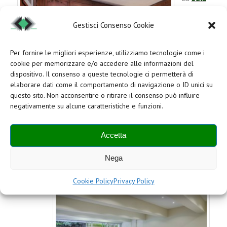
Gestisci Consenso Cookie
Per fornire le migliori esperienze, utilizziamo tecnologie come i
cookie per memorizzare e/o accedere alle informazioni del
dispositivo. Il consenso a queste tecnologie ci permetterà di
elaborare dati come il comportamento di navigazione o ID unici su
questo sito. Non acconsentire o ritirare il consenso può influire
negativamente su alcune caratteristiche e funzioni.
Salottino Business
Lounge
,
da poco inaugurata, rappresenta la location
Accetta
ideale per meeting di lavoro, conferenze e corsi di
formazione. La sala può essere allestita con tavoli
Nega
riunione o a ferro di cavallo. Dotata di ogni comfort.
Cookie Policy
Privacy Policy