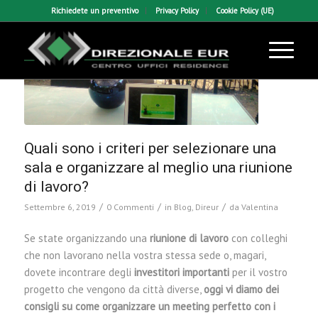
Richiedete un preventivo
Privacy Policy
Cookie Policy (UE)
Quali sono i criteri per selezionare una
sala e organizzare al meglio una riunione
di lavoro?
/
/
/
Settembre 6, 2019
0 Commenti
in
Blog
,
Direur
da
Valentina
Se state organizzando una
riunione di lavoro
con colleghi
che non lavorano nella vostra stessa sede o, magari,
dovete incontrare degli
investitori importanti
per il vostro
progetto che vengono da città diverse,
oggi vi diamo dei
consigli su come organizzare un meeting perfetto con i