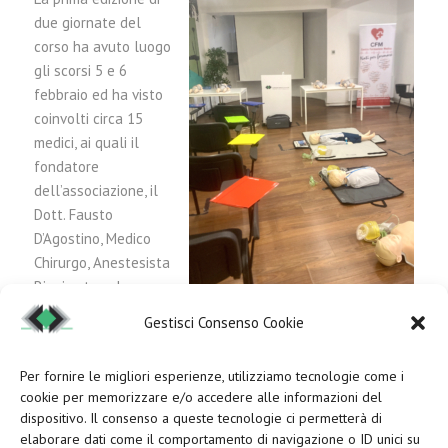
due giornate del
corso ha avuto luogo
gli scorsi 5 e 6
febbraio ed ha visto
coinvolti circa 15
medici, ai quali il
fondatore
dell’associazione, il
Dott. Fausto
D’Agostino, Medico
Chirurgo, Anestesista
Rianimatore, ha
erogato una formazione specifica sulle manovre salvavita
Gestisci Consenso Cookie
pediatriche.
Per fornire le migliori esperienze, utilizziamo tecnologie come i
cookie per memorizzare e/o accedere alle informazioni del
Grazie all’ampiezza della
sala conferenze Barberini,
che
dispositivo. Il consenso a queste tecnologie ci permetterà di
può essere divisa in due aree distinte, è stato possibile
elaborare dati come il comportamento di navigazione o ID unici su