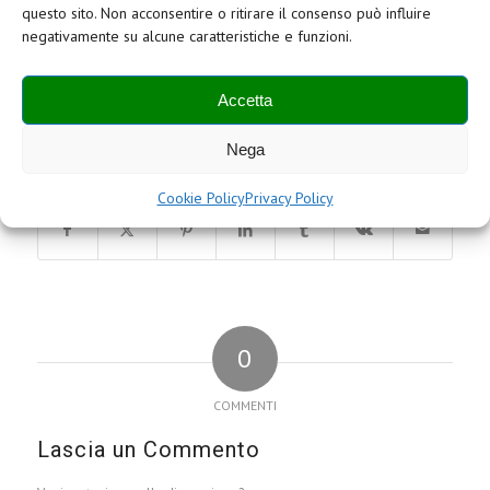
abbinare alla sessione frontale dedicata alla divulgazione
questo sito. Non acconsentire o ritirare il consenso può influire
di tutte le tecniche di rianimazione, specifiche prove a
negativamente su alcune caratteristiche e funzioni.
terra su manichini sui quali i medici hanno potuto mettere
in pratica quanto appreso.
Accetta
Nega
Condividi questo articolo
Cookie Policy
Privacy Policy
0
COMMENTI
Lascia un Commento