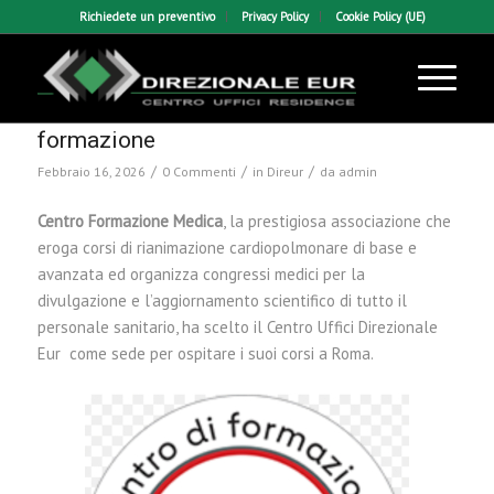
Richiedete un preventivo
Privacy Policy
Cookie Policy (UE)
CFM sceglie il Centro Ufficio Direzionale
Eur di Roma come sede dei suoi corsi di
formazione
/
/
/
Febbraio 16, 2026
0 Commenti
in
Direur
da
admin
Centro Formazione Medica
, la prestigiosa associazione che
eroga corsi di rianimazione cardiopolmonare di base e
avanzata ed organizza congressi medici per la
divulgazione e l’aggiornamento scientifico di tutto il
personale sanitario, ha scelto il Centro Uffici Direzionale
Eur come sede per ospitare i suoi corsi a Roma.