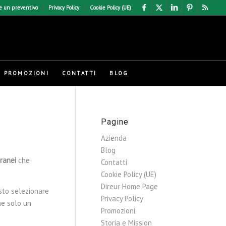
e un preventivo
Privacy Policy
Cookie Policy (UE)
PROMOZIONI
CONTATTI
BLOG
Pagine
Azienda
Blog
ranei
che
Contatti
Cookie Policy (UE)
Direur Home Page
esto selezionare
Privacy Policy
he solo un
Promozioni
Storia e Mission