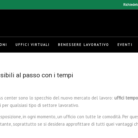
Richiedet
ONI
UFFICI VIRTUALI
BENESSERE LAVORATIVO
EVENTI
sibili al passo con i tempi
ness center sono lo specchio del nuovo mercato del lavoro:
uffici tempo
per qualsiasi tipo di settore lavorativo.
isposizione, in ogni momento, un ufficio con tutte le comodità. Per qu
ante, soprattutto se si desidera approfittare di tutti quei vantaggi c