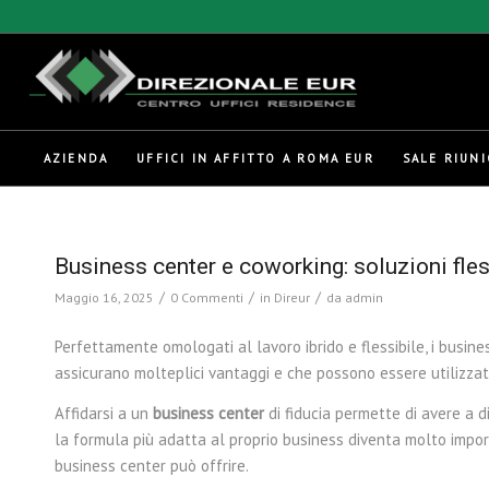
AZIENDA
UFFICI IN AFFITTO A ROMA EUR
SALE RIUNI
Business center e coworking: soluzioni fles
/
/
/
Maggio 16, 2025
0 Commenti
in
Direur
da
admin
Perfettamente omologati al lavoro ibrido e flessibile, i busi
assicurano molteplici vantaggi e che possono essere utilizzati 
Affidarsi a un
business center
di fiducia permette di avere a d
la formula più adatta al proprio business diventa molto import
business center può offrire.