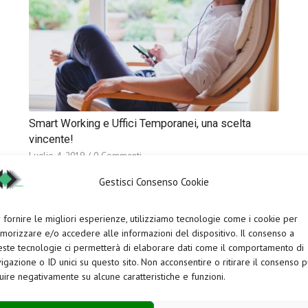
Smart Working e Uffici Temporanei, una scelta
vincente!
Luglio 4, 2019
/
0 Commenti
Smart working, lavoro agile, lavoro flessibile, lavoro
Gestisci Consenso Cookie
autonomo.…
 fornire le migliori esperienze, utilizziamo tecnologie come i cookie per
orizzare e/o accedere alle informazioni del dispositivo. Il consenso a
ste tecnologie ci permetterà di elaborare dati come il comportamento di
ag Archivio per:
ufficio temporan
igazione o ID unici su questo sito. Non acconsentire o ritirare il consenso 
luire negativamente su alcune caratteristiche e funzioni.