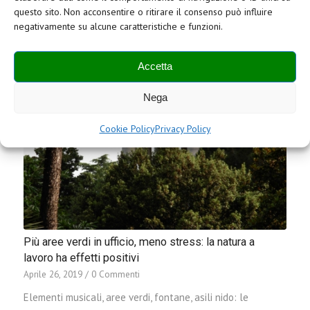
green, usa…
questo sito. Non acconsentire o ritirare il consenso può influire
negativamente su alcune caratteristiche e funzioni.
Accetta
Nega
Cookie Policy
Privacy Policy
Più aree verdi in ufficio, meno stress: la natura a
lavoro ha effetti positivi
Aprile 26, 2019
/
0 Commenti
Elementi musicali, aree verdi, fontane, asili nido: le