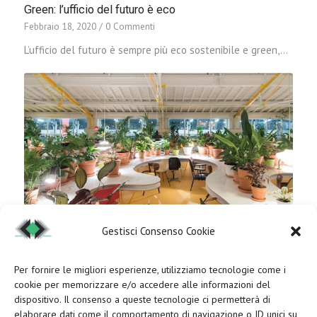
Green: l’ufficio del futuro è eco
Febbraio 18, 2020
/
0 Commenti
L’ufficio del futuro è sempre più eco sostenibile e green,…
Gestisci Consenso Cookie
Ufficio sempre più green: la parola d’ordine del 2019
Per fornire le migliori esperienze, utilizziamo tecnologie come i
cookie per memorizzare e/o accedere alle informazioni del
Giugno 15, 2019
/
0 Commenti
dispositivo. Il consenso a queste tecnologie ci permetterà di
L’ufficio del futuro è sempre più eco sostenibile e
elaborare dati come il comportamento di navigazione o ID unici su