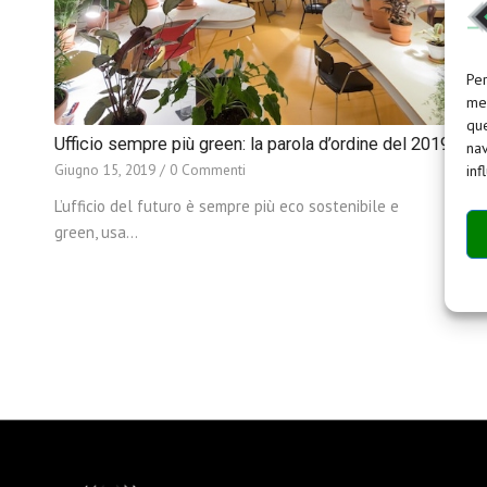
Per
mem
que
Ufficio sempre più green: la parola d’ordine del 2019
nav
Giugno 15, 2019
/
0 Commenti
inf
L’ufficio del futuro è sempre più eco sostenibile e
green, usa…