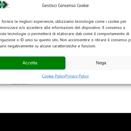
Gestisci Consenso Cookie
 fornire le migliori esperienze, utilizziamo tecnologie come i cookie per
orizzare e/o accedere alle informazioni del dispositivo. Il consenso a
ste tecnologie ci permetterà di elaborare dati come il comportamento di
igazione o ID unici su questo sito. Non acconsentire o ritirare il consenso 
luire negativamente su alcune caratteristiche e funzioni.
Più aree verdi in ufficio, meno stress: la natura a
lavoro ha effetti positivi
Accetta
Nega
Aprile 26, 2019
/
0 Commenti
Elementi musicali, aree verdi, fontane, asili nido: le
Cookie Policy
Privacy Policy
aziende…