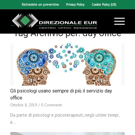
Richiedete un preventivo
Privacy Policy
Cookie Policy (UE)
Tag Archivio per:
day office
Gli psicologi usano sempre di più il servizio day
office
Ottobre 8, 2019
/
0 Commenti
Da parte di psicologi e psicoterapeuti, negli ultimi tempi,
è…