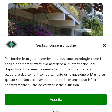
Gestisci Consenso Cookie
Per fornire le migliori esperienze, utilizziamo tecnologie come i
cookie per memorizzare e/o accedere alle informazioni del
dispositivo. Il consenso a queste tecnologie ci permetterà di
elaborare dati come il comportamento di navigazione o ID unici su
questo sito. Non acconsentire o ritirare il consenso può influire
Basta elencarvi 4 vantaggi per scegliere i nostri uffici
negativamente su alcune caratteristiche e funzioni.
Maggio 22, 2019
/
0 Commenti
Il nostro Centro è una struttura pensata e organizzata
Accetta
proprio…
Nega