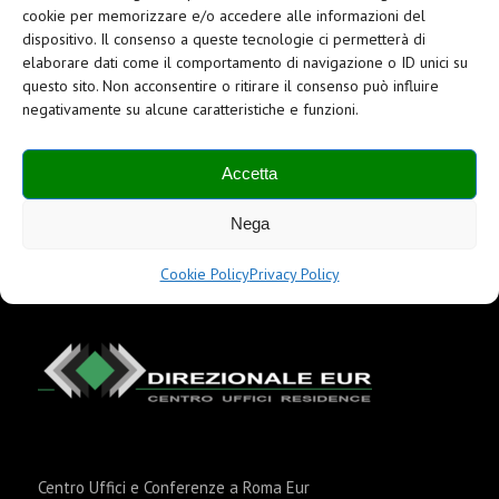
cookie per memorizzare e/o accedere alle informazioni del
Direzionale Eur: 13 motivi per scegliere il nostro
dispositivo. Il consenso a queste tecnologie ci permetterà di
Centro Uffici
elaborare dati come il comportamento di navigazione o ID unici su
Luglio 20, 2019
/
0 Commenti
questo sito. Non acconsentire o ritirare il consenso può influire
negativamente su alcune caratteristiche e funzioni.
Il Direzionale Eur offre da 30 anni postazioni lavorative
completamente…
Accetta
Nega
Cookie Policy
Privacy Policy
Centro Uffici e Conferenze a Roma Eur