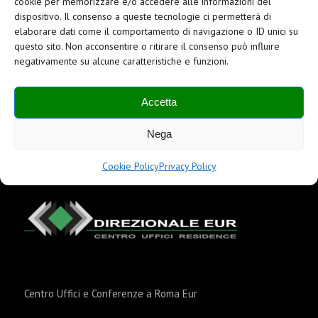
cookie per memorizzare e/o accedere alle informazioni del
essere “liquidi”
dispositivo. Il consenso a queste tecnologie ci permetterà di
Ottobre 13, 2019
/
0 Commenti
elaborare dati come il comportamento di navigazione o ID unici su
questo sito. Non acconsentire o ritirare il consenso può influire
Nel mercato del lavoro i tempi cambiano velocemente così
negativamente su alcune caratteristiche e funzioni.
come…
Accetta
Nega
Cookie Policy
Privacy Policy
Centro Uffici e Conferenze a Roma Eur