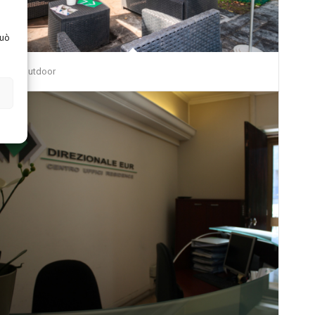
può
Sale Outdoor