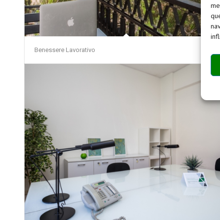
mem
que
nav
inf
Benessere Lavorativo